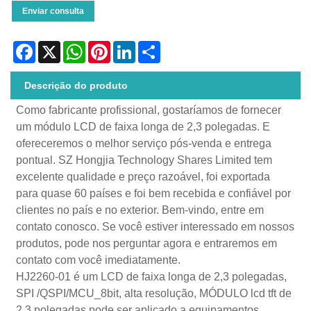
Enviar consulta
Facebook
X
WhatsApp
Pinterest
LinkedIn
Share
Descrição do produto
Como fabricante profissional, gostaríamos de fornecer
um módulo LCD de faixa longa de 2,3 polegadas. E
ofereceremos o melhor serviço pós-venda e entrega
pontual. SZ Hongjia Technology Shares Limited tem
excelente qualidade e preço razoável, foi exportada
para quase 60 países e foi bem recebida e confiável por
clientes no país e no exterior. Bem-vindo, entre em
contato conosco. Se você estiver interessado em nossos
produtos, pode nos perguntar agora e entraremos em
contato com você imediatamente.
HJ2260-01 é um LCD de faixa longa de 2,3 polegadas,
SPI /QSPI/MCU_8bit, alta resolução, MÓDULO lcd tft de
2,3 polegadas pode ser aplicado a equipamentos