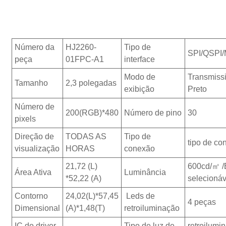
Número da
HJ2260-
Tipo de
SPI/QSPI/
peça
01FPC-A1
interface
Modo de
Transmiss
Tamanho
2,3 polegadas
exibição
Preto
Número de
200(RGB)*480
Número de pino
30
pixels
Direção de
TODAS AS
Tipo de
tipo de co
visualização
HORAS
conexão
21,72 (L)
600cd/㎡ /B
Área Ativa
Luminância
*52,22 (A)
selecionáv
Contorno
24,02(L)*57,45
Leds de
4 peças
Dimensional
(A)*1,48(T)
retroiluminação
IC do driver
Tipo de luz de
retroilum