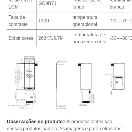
GC9B71
LCM
fundo
branca
Taxa de
temperatura
1300
-20----70°
contraste
operacional
Temperatura de
Exibir cores
262K/16,7M
-30----80°
armazenamento
Observações do produto:
Os produtos acima são
nossos produtos padrão. As imagens e parâmetros dos