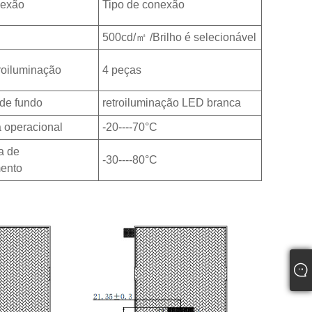
nexão
Tipo de conexão
500cd/㎡ /Brilho é selecionável
roiluminação
4 peças
 de fundo
retroiluminação LED branca
 operacional
-20----70°C
a de
-30----80°C
ento