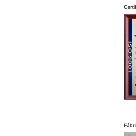
Certi
Fábr