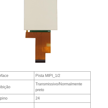
erface
Pista MIPI_1/2
Transmissivo/Normalmente
ibição
preto
pino
24