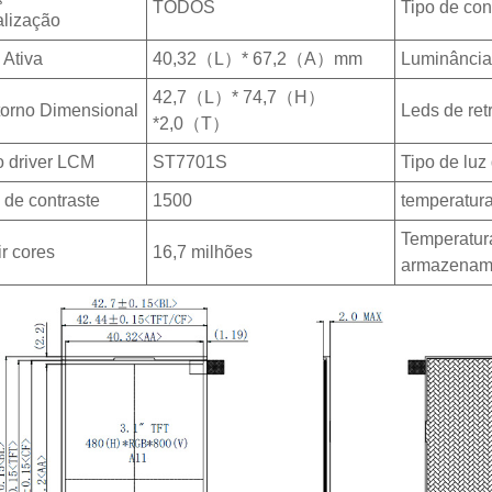
TODOS
Tipo de co
alização
 Ativa
40,32（L）* 67,2（A）mm
Luminância
42,7（L）* 74,7（H）
orno Dimensional
Leds de ret
*2,0（T）
o driver LCM
ST7701S
Tipo de luz
 de contraste
1500
temperatura
Temperatur
ir cores
16,7 milhões
armazenam