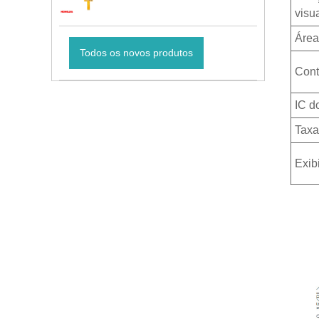
visu
Área
Todos os novos produtos
Cont
IC d
Taxa
Exib