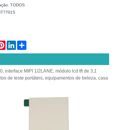
ização: TODOS
 ST7701S
atsApp
Pinterest
LinkedIn
Share
, interface MIPI 1/2LANE, módulo lcd tft de 3,1
os de teste portáteis, equipamentos de beleza, casa