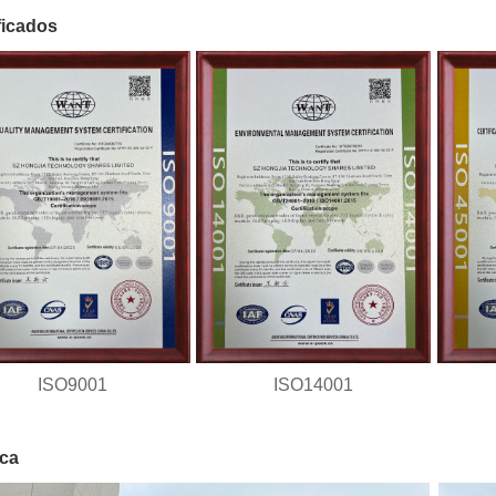
ficados
ISO9001
ISO14001
ica