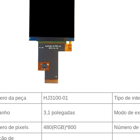
ro da peça
HJ3100-01
Tipo de int
anho
3,1 polegadas
Modo de ex
ro de pixels
480(RGB)*800
Número de 
ção de