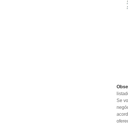
Obse
lista
Se vo
negóc
acord
ofere