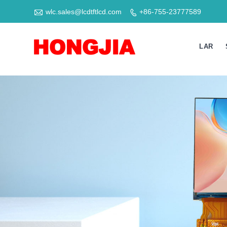

wlc.sales@lcdtftlcd.com
+86-755-23777589

LAR